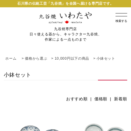
石川県の伝統工芸「九谷焼」を全国へ届ける専門店です。
検索する
九谷焼専門店
日々使える器から、キャラクター九谷焼、
作家による一点ものまで
ホーム
>
価格から選ぶ
>
10,000円以下の商品
>
小鉢セット
小鉢セット
おすすめ順 |
価格順
|
新着順