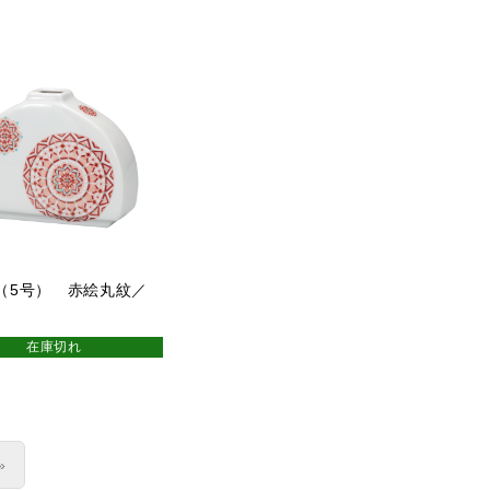
（5号） 赤絵丸紋／
在庫切れ
»