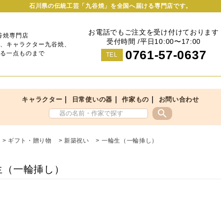
石川県の伝統工芸「九谷焼」を全国へ届ける専門店です。
お電話でもご注文を受け付けております
谷焼専門店
受付時間 /平日10:00〜17:00
、キャラクター九谷焼、
0761-57-0637
る一点ものまで
TEL
｜
｜
｜
キャラクター
日常使いの器
作家もの
お問い合わせ
search
>
ギフト・贈り物
>
新築祝い
>
一輪生（一輪挿し）
生（一輪挿し）