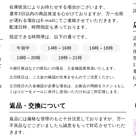
在庫状況によりお待たせする場合がございます。
通常3日以内の商品発送を心がけておりますが、万一出荷
が遅れる場合はE-mailにてご連絡させていただきます。
配達日時、時間指定も承っております。
指定できる時間帯は、以下の通りです。
・
午前中
14時～16時
16時～18時
・
18時～20時
19時～21時
営
替
1
て
※銀行振込などの前払いの場合、入金確認後発送いたします。
土日祝日は、ご入金の確認が出来ませんのでご注意ください。
F
合
土日祝日の入金確認が必要な場合は、お振込の明細をスクショもし
くはコピーをメールに添付し送信いただければご対応致します。
返品・交換について
返品には厳格な管理のもと十分注意しておりますが、万一
不良品などございましたら誠意をもって対応させていただ
きます。