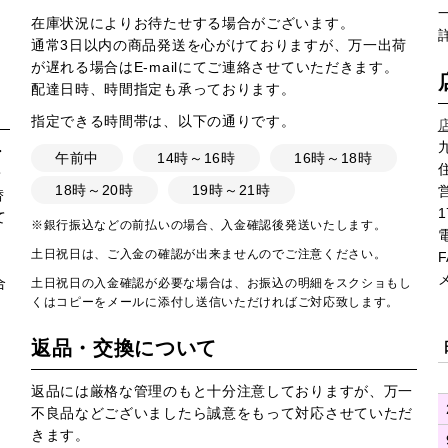
在庫状況によりお待たせする場合がございます。
通常3日以内の商品発送を心がけておりますが、万一出荷
が遅れる場合はE-mailにてご連絡させていただきます。
配達日時、時間指定も承っております。
指定できる時間帯は、以下の通りです。
・
午前中
14時～16時
16時～18時
・
18時～20時
19時～21時
営
替
1
て
※銀行振込などの前払いの場合、入金確認後発送いたします。
土日祝日は、ご入金の確認が出来ませんのでご注意ください。
F
合
土日祝日の入金確認が必要な場合は、お振込の明細をスクショもし
くはコピーをメールに添付し送信いただければご対応致します。
返品・交換について
返品には厳格な管理のもと十分注意しておりますが、万一
不良品などございましたら誠意をもって対応させていただ
きます。