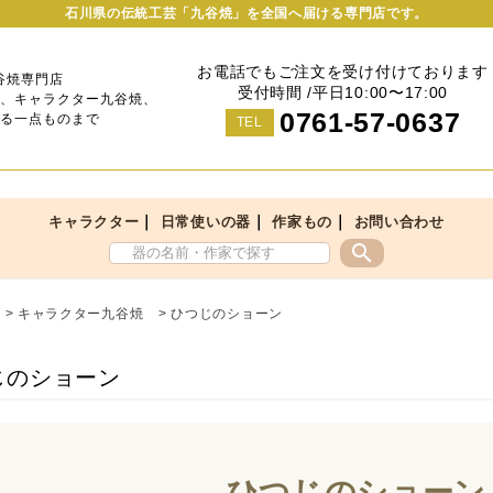
石川県の伝統工芸「九谷焼」を全国へ届ける専門店です。
お電話でもご注文を受け付けております
谷焼専門店
受付時間 /平日10:00〜17:00
、キャラクター九谷焼、
0761-57-0637
る一点ものまで
TEL
｜
｜
｜
キャラクター
日常使いの器
作家もの
お問い合わせ
search
>
キャラクター九谷焼
>
ひつじのショーン
じのショーン
ひつじのショーン 