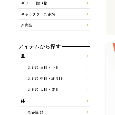
ギフト・贈り物
キャラクター九谷焼
新商品
アイテムから探す
皿
九谷焼 豆皿・小皿
九谷焼 中皿・取り皿
九谷焼 大皿・盛皿
鉢
九谷焼 鉢