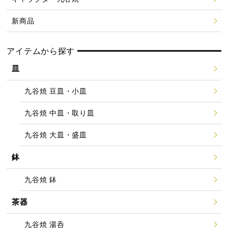
新商品
アイテムから探す
皿
九谷焼 豆皿・小皿
九谷焼 中皿・取り皿
九谷焼 大皿・盛皿
鉢
九谷焼 鉢
茶器
九谷焼 湯呑