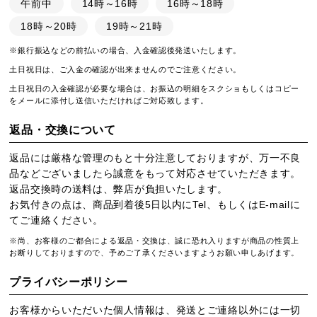
午前中
14時～16時
16時～18時
18時～20時
19時～21時
※銀行振込などの前払いの場合、入金確認後発送いたします。
土日祝日は、ご入金の確認が出来ませんのでご注意ください。
土日祝日の入金確認が必要な場合は、お振込の明細をスクショもしくはコピー
をメールに添付し送信いただければご対応致します。
返品・交換について
返品には厳格な管理のもと十分注意しておりますが、万一不良
品などございましたら誠意をもって対応させていただきます。
返品交換時の送料は、弊店が負担いたします。
お気付きの点は、商品到着後5日以内にTel、もしくはE-mailに
てご連絡ください。
※尚、お客様のご都合による返品・交換は、誠に恐れ入りますが商品の性質上
お断りしておりますので、予めご了承くださいますようお願い申しあげます。
プライバシーポリシー
お客様からいただいた個人情報は、発送とご連絡以外には一切