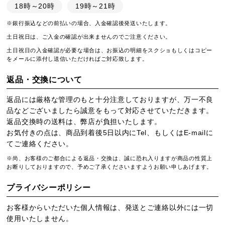
18時～20時
19時～21時
※銀行振込などの前払いの場合、入金確認後発送いたします。
土日祝日は、ご入金の確認が出来ませんのでご注意ください。
土日祝日の入金確認が必要な場合は、お振込の明細をスクショもしくはコピー
をメールに添付し送信いただければご対応致します。
返品・交換について
返品には厳格な管理のもと十分注意しておりますが、万一不良
品などございましたら誠意をもって対応させていただきます。
返品交換時の送料は、弊店が負担いたします。
お気付きの点は、商品到着後5日以内にTel、もしくはE-mailに
てご連絡ください。
※尚、お客様のご都合による返品・交換は、誠に恐れ入りますが商品の性質上
お断りしておりますので、予めご了承くださいますようお願い申しあげます。
プライバシーポリシー
お客様からいただいた個人情報は、発送とご連絡以外には一切
使用いたしません。