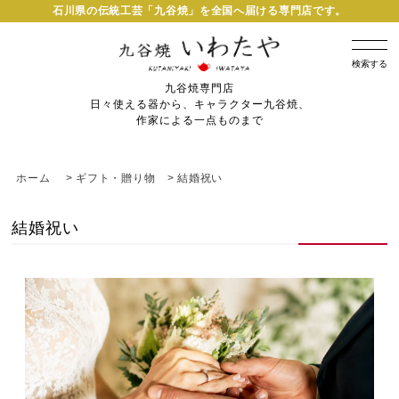
石川県の伝統工芸「九谷焼」を全国へ届ける専門店です。
検索する
九谷焼専門店
日々使える器から、キャラクター九谷焼、
作家による一点ものまで
ホーム
>
ギフト・贈り物
>
結婚祝い
結婚祝い