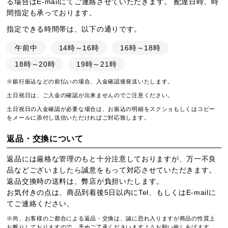
る場合はE-mailにてご連絡させていただきます。 配達日時、時
間指定も承っております。
指定できる時間帯は、以下の通りです。
午前中
14時～16時
16時～18時
18時～20時
19時～21時
※銀行振込などの前払いの場合、入金確認後発送いたします。
土日祝日は、ご入金の確認が出来ませんのでご注意ください。
土日祝日の入金確認が必要な場合は、お振込の明細をスクショもしくはコピー
をメールに添付し送信いただければご対応致します。
返品・交換について
返品には厳格な管理のもと十分注意しておりますが、万一不良
品などございましたら誠意をもって対応させていただきます。
返品交換時の送料は、弊店が負担いたします。
お気付きの点は、商品到着後5日以内にTel、もしくはE-mailに
てご連絡ください。
※尚、お客様のご都合による返品・交換は、誠に恐れ入りますが商品の性質上
お断りしておりますので、予めご了承くださいますようお願い申しあげます。