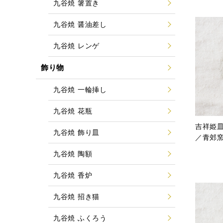
九谷焼 箸置き
九谷焼 醤油差し
九谷焼 レンゲ
飾り物
九谷焼 一輪挿し
九谷焼 花瓶
吉祥姫皿
九谷焼 飾り皿
／青郊
九谷焼 陶額
九谷焼 香炉
九谷焼 招き猫
九谷焼 ふくろう