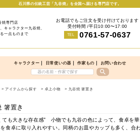
石川県の伝統工芸「九谷焼」を全国へ届ける専門店です。
お電話でもご注文を受け付けております
谷焼専門店
受付時間 /平日10:00〜17:00
、キャラクター九谷焼、
0761-57-0637
る一点ものまで
TEL
｜
｜
｜
キャラクター
日常使いの器
作家もの
お問い合わせ
search
>
アイテムから探す
>
卓上小物
>
九谷焼 箸置き
焼 箸置き
くても大きな存在感” 小物でも九谷の色によって、食卓を
焼を食卓に取り入れやすい。同柄のお皿やカップも多く、合