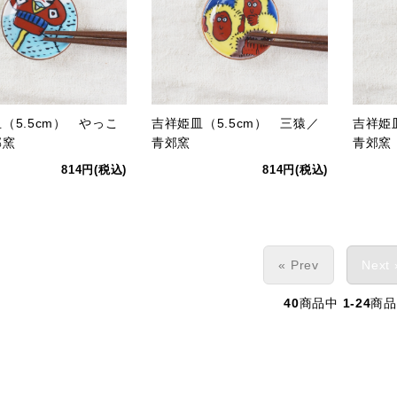
（5.5cm） やっこ
吉祥姫皿（5.5cm） 三猿／
吉祥姫
郊窯
青郊窯
青郊窯
814円(税込)
814円(税込)
« Prev
Next 
40
商品中
1-24
商品