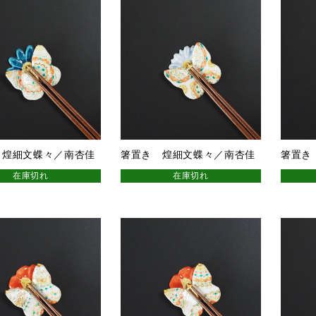
 煌細文蝶々／南杏佳
箸置き 煌細文蝶々／南杏佳
箸置き
在庫切れ
在庫切れ