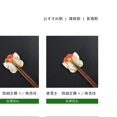
おすすめ順
|
価格順
| 新着順
 煌細文蝶々／南杏佳
箸置き 煌細文蝶々／南杏佳
在庫切れ
在庫切れ