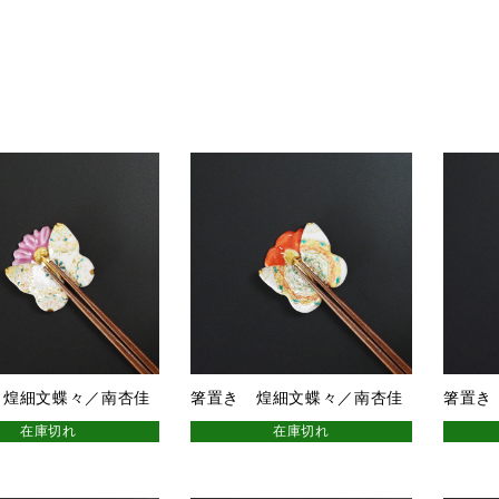
 煌細文蝶々／南杏佳
箸置き 煌細文蝶々／南杏佳
箸置き
在庫切れ
在庫切れ