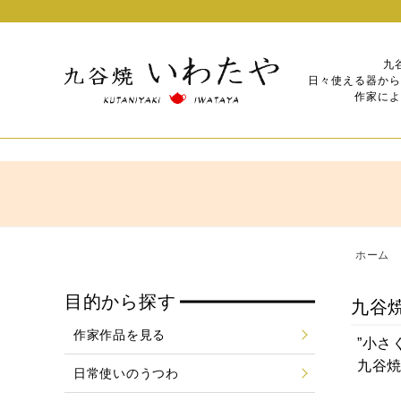
九
日々使える器から
作家によ
ホーム
目的から探す
九谷
作家作品を見る
”小さ
九谷
日常使いのうつわ