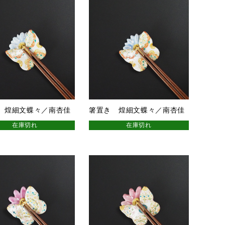
 煌細文蝶々／南杏佳
箸置き 煌細文蝶々／南杏佳
在庫切れ
在庫切れ