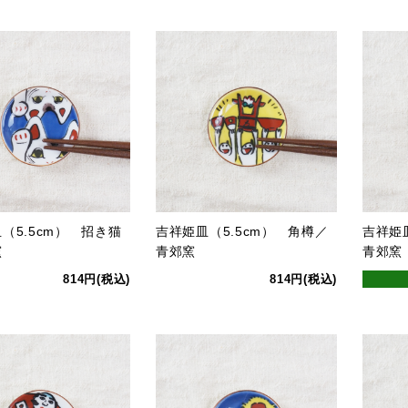
（5.5cm） 招き猫
吉祥姫皿（5.5cm） 角樽／
吉祥姫
窯
青郊窯
青郊窯
814円(税込)
814円(税込)