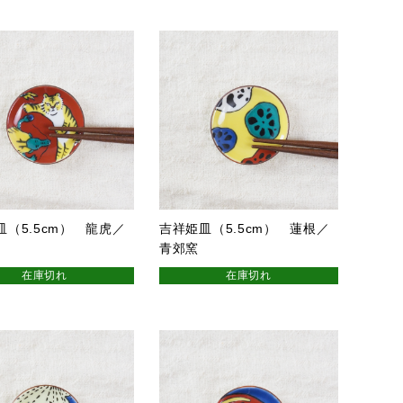
皿（5.5cm） 龍虎／
吉祥姫皿（5.5cm） 蓮根／
青郊窯
在庫切れ
在庫切れ