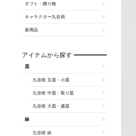
ギフト・贈り物
キャラクター九谷焼
新商品
アイテムから探す
皿
九谷焼 豆皿・小皿
九谷焼 中皿・取り皿
九谷焼 大皿・盛皿
鉢
九谷焼 鉢