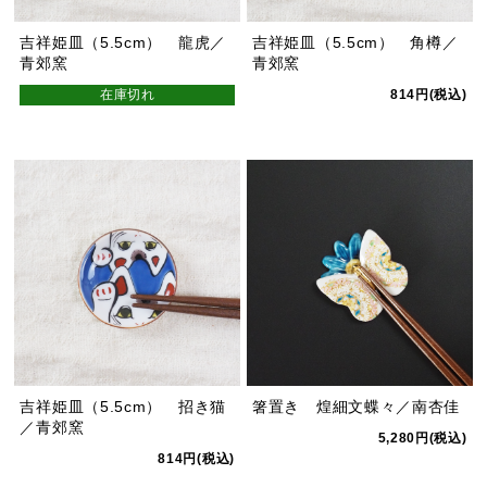
吉祥姫皿（5.5cm） 龍虎／
吉祥姫皿（5.5cm） 角樽／
青郊窯
青郊窯
在庫切れ
814円(税込)
吉祥姫皿（5.5cm） 招き猫
箸置き 煌細文蝶々／南杏佳
／青郊窯
5,280円(税込)
814円(税込)