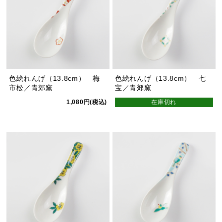
色絵れんげ（13.8cm） 梅
色絵れんげ（13.8cm） 七
市松／青郊窯
宝／青郊窯
1,080円(税込)
在庫切れ