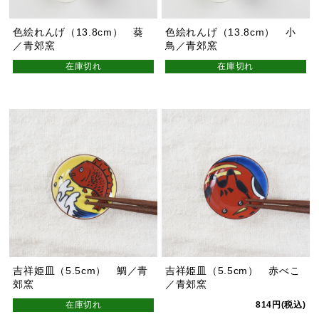
色絵れんげ（13.8cm） 葵
色絵れんげ（13.8cm） 小
／青郊窯
鳥／青郊窯
在庫切れ
在庫切れ
吉祥姫皿（5.5cm） 鯛／青
吉祥姫皿（5.5cm） 赤べこ
郊窯
／青郊窯
在庫切れ
814円(税込)