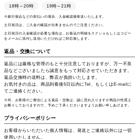
18時～20時
19時～21時
※銀行振込などの前払いの場合、入金確認後発送いたします。
土日祝日は、ご入金の確認が出来ませんのでご注意ください。
土日祝日の入金確認が必要な場合は、お振込の明細をスクショもしくはコピー
をメールに添付し送信いただければご対応致します。
返品・交換について
返品には厳格な管理のもと十分注意しておりますが、万一不良
品などございましたら誠意をもって対応させていただきます。
返品交換時の送料は、弊店が負担いたします。
お気付きの点は、商品到着後5日以内にTel、もしくはE-mailに
てご連絡ください。
※尚、お客様のご都合による返品・交換は、誠に恐れ入りますが商品の性質上
お断りしておりますので、予めご了承くださいますようお願い申しあげます。
プライバシーポリシー
お客様からいただいた個人情報は、発送とご連絡以外には一切
使用いたしません。