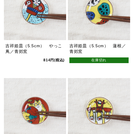
吉祥姫皿（5.5cm） やっこ
吉祥姫皿（5.5cm） 蓮根／
凧／青郊窯
青郊窯
814円(税込)
在庫切れ