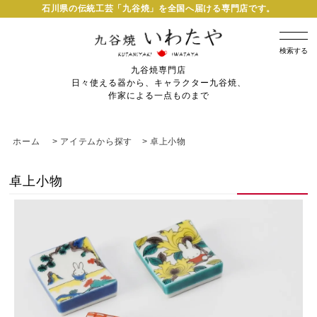
石川県の伝統工芸「九谷焼」を全国へ届ける専門店です。
検索する
九谷焼専門店
日々使える器から、キャラクター九谷焼、
作家による一点ものまで
ホーム
>
アイテムから探す
>
卓上小物
卓上小物