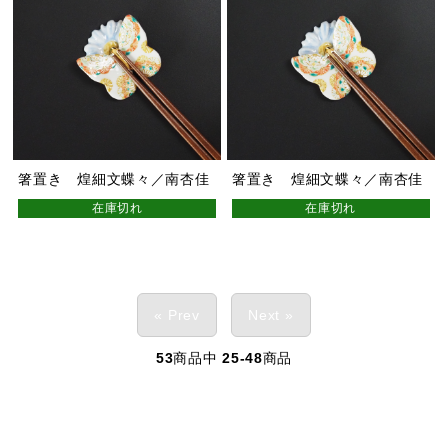
箸置き 煌細文蝶々／南杏佳
箸置き 煌細文蝶々／南杏佳
在庫切れ
在庫切れ
« Prev
Next »
53
商品中
25-48
商品