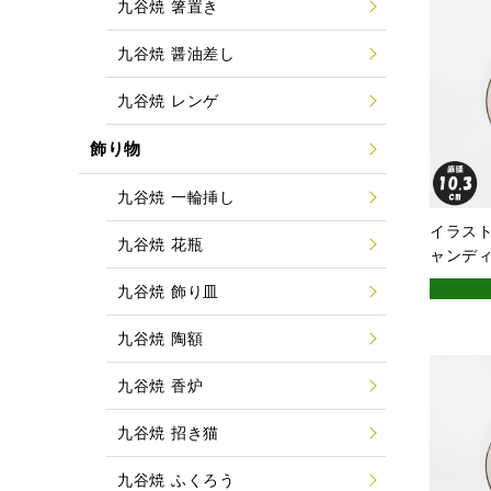
九谷焼 箸置き
九谷焼 醤油差し
九谷焼 レンゲ
飾り物
九谷焼 一輪挿し
イラスト
九谷焼 花瓶
ャンデ
九谷焼 飾り皿
九谷焼 陶額
九谷焼 香炉
九谷焼 招き猫
九谷焼 ふくろう