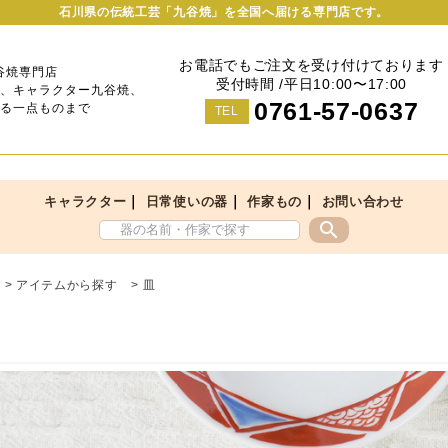
石川県の伝統工芸「九谷焼」を全国へ届ける専門店です。
お電話でもご注文を受け付けております
谷焼専門店
受付時間 /平日10:00〜17:00
、キャラクター九谷焼、
0761-57-0637
る一点ものまで
TEL
｜
｜
｜
キャラクター
日常使いの器
作家もの
お問い合わせ
search
>
アイテムから探す
>
皿