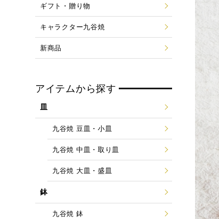
ギフト・贈り物
キャラクター九谷焼
新商品
アイテムから探す
皿
九谷焼 豆皿・小皿
九谷焼 中皿・取り皿
九谷焼 大皿・盛皿
鉢
九谷焼 鉢