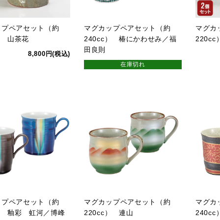
ップペアセット（約
マグカップペアセット（約
マグカ
c） 山茶花
240cc） 椿にかわせみ／福
220c
田良則
8,800円(税込)
在庫切れ
ップペアセット（約
マグカップペアセット（約
マグカ
c） 釉彩 虹河／博峰
220cc） 連山
240c