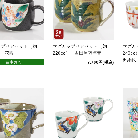
ップペアセット（約
マグカップペアセット（約
マグカ
） 花園
220cc） 吉田屋万年青
240
田絹代
在庫切れ
7,700円(税込)