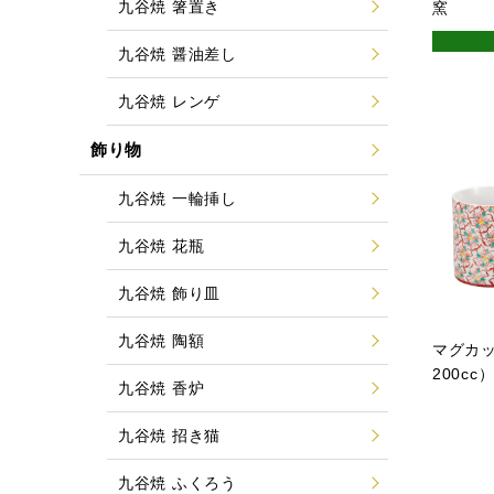
九谷焼 箸置き
窯
九谷焼 醤油差し
九谷焼 レンゲ
飾り物
九谷焼 一輪挿し
九谷焼 花瓶
九谷焼 飾り皿
九谷焼 陶額
マグカ
200cc
九谷焼 香炉
九谷焼 招き猫
九谷焼 ふくろう