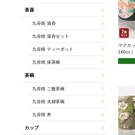
茶器
九谷焼 湯呑
九谷焼 湯呑セット
マグカ
九谷焼 ティーポット
160cc
九谷焼 抹茶碗
茶碗
九谷焼 ご飯茶碗
九谷焼 夫婦茶碗
九谷焼 丼
カップ