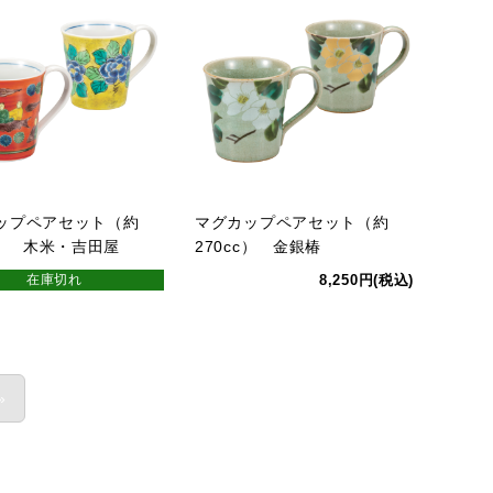
ップペアセット（約
マグカップペアセット（約
c） 木米・吉田屋
270cc） 金銀椿
在庫切れ
8,250円(税込)
»