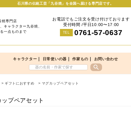
石川県の伝統工芸「九谷焼」を全国へ届ける専門店です。
お電話でもご注文を受け付けております
谷焼専門店
受付時間 /平日10:00〜17:00
、キャラクター九谷焼、
0761-57-0637
る一点ものまで
TEL
｜
｜
｜
キャラクター
日常使いの器
作家もの
お問い合わせ
search
>
ギフトにおすすめ
>
マグカップペアセット
カップペアセット