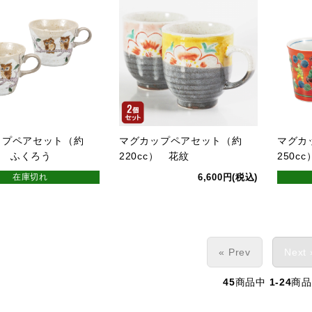
ップペアセット（約
マグカップペアセット（約
マグカ
c） ふくろう
220cc） 花紋
250c
在庫切れ
6,600円(税込)
« Prev
Next 
45
商品中
1-24
商品