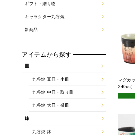
ギフト・贈り物
キャラクター九谷焼
新商品
アイテムから探す
皿
九谷焼 豆皿・小皿
マグカ
240cc
九谷焼 中皿・取り皿
九谷焼 大皿・盛皿
鉢
九谷焼 鉢