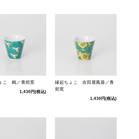
ょこ 鶴／青郊窯
縁起ちょこ 吉田屋風葵／青
郊窯
1,430円(税込)
1,430円(税込)