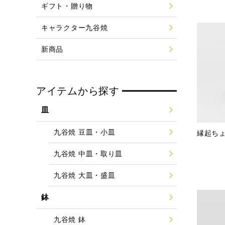
ギフト・贈り物
キャラクター九谷焼
新商品
アイテムから探す
皿
九谷焼 豆皿・小皿
縁起ち
九谷焼 中皿・取り皿
九谷焼 大皿・盛皿
鉢
九谷焼 鉢