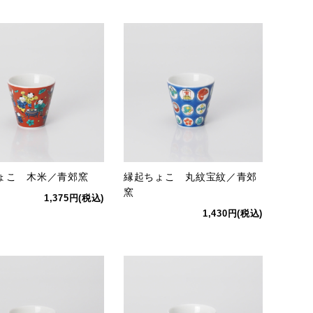
ょこ 木米／青郊窯
縁起ちょこ 丸紋宝紋／青郊
窯
1,375円(税込)
1,430円(税込)