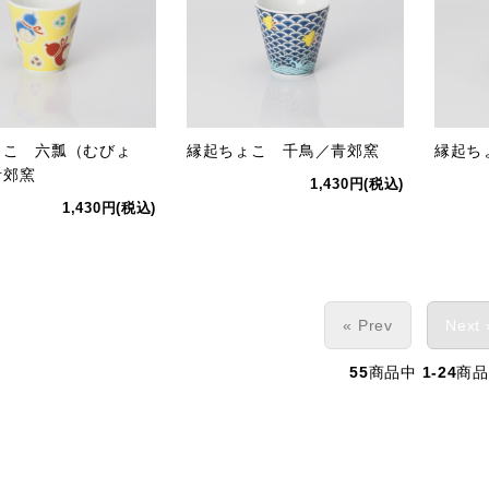
ょこ 六瓢（むびょ
縁起ちょこ 千鳥／青郊窯
縁起ち
青郊窯
1,430円(税込)
1,430円(税込)
« Prev
Next 
55
商品中
1-24
商品