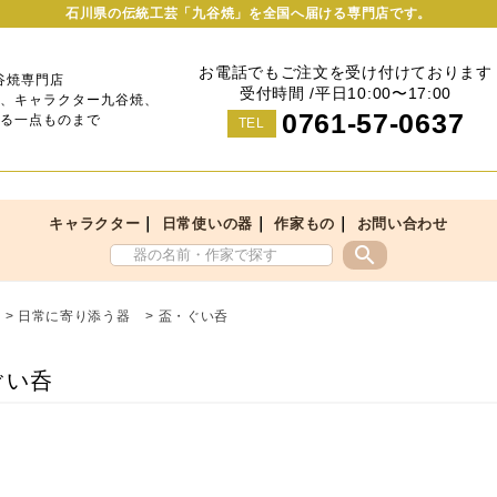
石川県の伝統工芸「九谷焼」を全国へ届ける専門店です。
お電話でもご注文を受け付けております
谷焼専門店
受付時間 /平日10:00〜17:00
、キャラクター九谷焼、
0761-57-0637
る一点ものまで
TEL
｜
｜
｜
キャラクター
日常使いの器
作家もの
お問い合わせ
search
>
日常に寄り添う器
>
盃・ぐい呑
ぐい呑