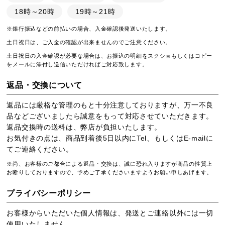
18時～20時
19時～21時
※銀行振込などの前払いの場合、入金確認後発送いたします。
土日祝日は、ご入金の確認が出来ませんのでご注意ください。
土日祝日の入金確認が必要な場合は、お振込の明細をスクショもしくはコピー
をメールに添付し送信いただければご対応致します。
返品・交換について
返品には厳格な管理のもと十分注意しておりますが、万一不良
品などございましたら誠意をもって対応させていただきます。
返品交換時の送料は、弊店が負担いたします。
お気付きの点は、商品到着後5日以内にTel、もしくはE-mailに
てご連絡ください。
※尚、お客様のご都合による返品・交換は、誠に恐れ入りますが商品の性質上
お断りしておりますので、予めご了承くださいますようお願い申しあげます。
プライバシーポリシー
お客様からいただいた個人情報は、発送とご連絡以外には一切
使用いたしません。