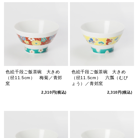
色絵千段ご飯茶碗 大きめ
色絵千段ご飯茶碗 大きめ
（径11.5cm） 梅菊／青郊
（径11.5cm） 六瓢（むび
窯
ょう）／青郊窯
2,310円(税込)
2,310円(税込)