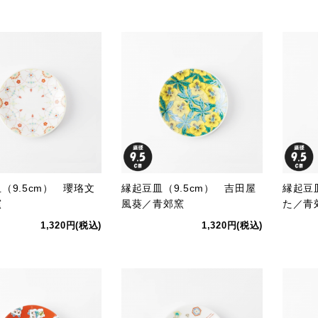
（9.5cm） 瓔珞文
縁起豆皿（9.5cm） 吉田屋
縁起豆
窯
風葵／青郊窯
た／青
1,320円(税込)
1,320円(税込)