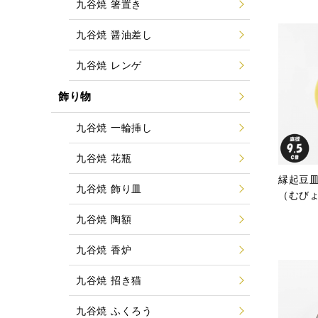
九谷焼 箸置き
九谷焼 醤油差し
九谷焼 レンゲ
飾り物
九谷焼 一輪挿し
九谷焼 花瓶
縁起豆皿
九谷焼 飾り皿
（むび
九谷焼 陶額
九谷焼 香炉
九谷焼 招き猫
九谷焼 ふくろう