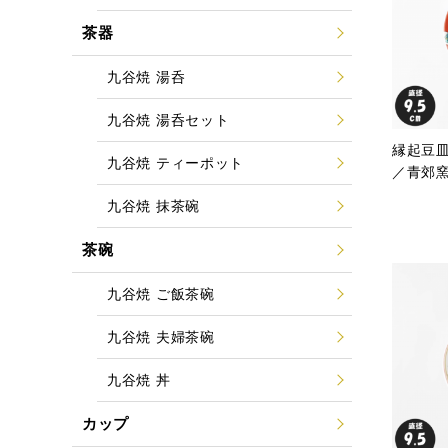
茶器
九谷焼 湯呑
九谷焼 湯呑セット
縁起豆皿
九谷焼 ティーポット
／青郊
九谷焼 抹茶碗
茶碗
九谷焼 ご飯茶碗
九谷焼 夫婦茶碗
九谷焼 丼
カップ