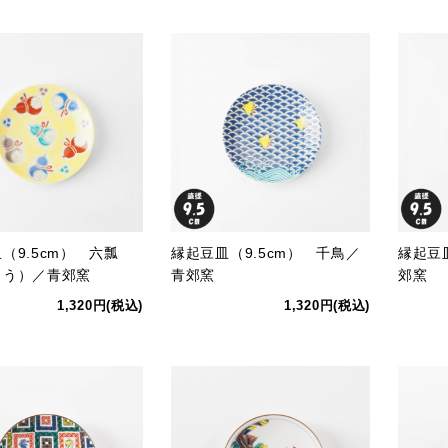
（9.5cm） 六瓢
縁起豆皿（9.5cm） 千鳥／
縁起豆
ょう）／青郊窯
青郊窯
郊窯
1,320円(税込)
1,320円(税込)