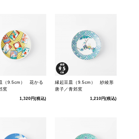
皿（9.5cm） 花かる
縁起豆皿（9.5cm） 紗綾形
郊窯
唐子／青郊窯
1,320円(税込)
1,210円(税込)