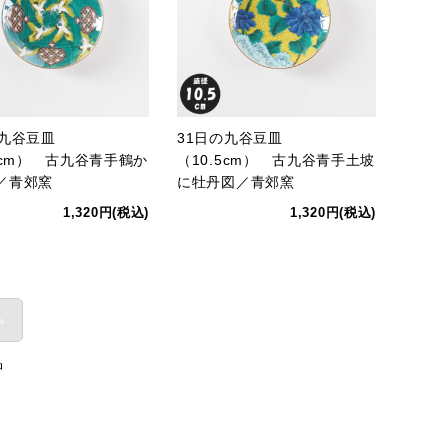
の九谷豆皿
31日の九谷豆皿
5cm） 古九谷青手鶴か
（10.5cm） 古九谷青手土坡
／青郊窯
に牡丹図／青郊窯
1,320円(税込)
1,320円(税込)
»
品