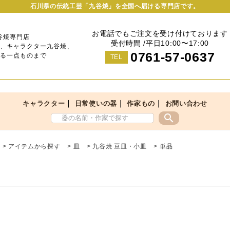
石川県の伝統工芸「九谷焼」を全国へ届ける専門店です。
お電話でもご注文を受け付けております
谷焼専門店
受付時間 /平日10:00〜17:00
、キャラクター九谷焼、
0761-57-0637
る一点ものまで
TEL
｜
｜
｜
キャラクター
日常使いの器
作家もの
お問い合わせ
search
>
アイテムから探す
>
皿
>
九谷焼 豆皿・小皿
>
単品