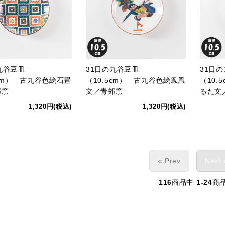
九谷豆皿
31日の九谷豆皿
31日
5cm） 古九谷色絵石畳
（10.5cm） 古九谷色絵鳳凰
（10.
郊窯
文／青郊窯
るた文
1,320円(税込)
1,320円(税込)
« Prev
Next 
116
商品中
1-24
商