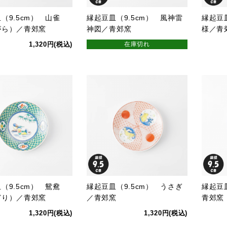
（9.5cm） 山雀
縁起豆皿（9.5cm） 風神雷
縁起豆
がら）／青郊窯
神図／青郊窯
様／青
1,320円(税込)
在庫切れ
（9.5cm） 鴛鴦
縁起豆皿（9.5cm） うさぎ
縁起豆
どり）／青郊窯
／青郊窯
青郊窯
1,320円(税込)
1,320円(税込)