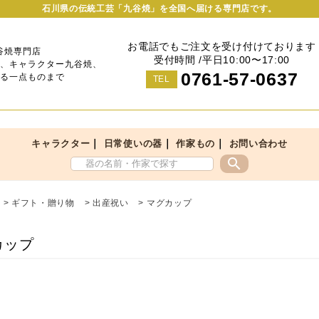
石川県の伝統工芸「九谷焼」を全国へ届ける専門店です。
お電話でもご注文を受け付けております
谷焼専門店
受付時間 /平日10:00〜17:00
、キャラクター九谷焼、
0761-57-0637
る一点ものまで
TEL
｜
｜
｜
キャラクター
日常使いの器
作家もの
お問い合わせ
search
>
ギフト・贈り物
>
出産祝い
>
マグカップ
カップ