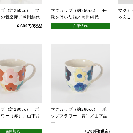
プ（約250cc） ブ
マグカップ（約250cc） 長
マグカ
ンの音楽隊／岡田絹代
靴をはいた猫／岡田絹代
ゃんこ
6,600円(税込)
在庫切れ
プ（約280cc） ポ
マグカップ（約280cc） ポ
ラワー（赤）／山下晶
ップフラワー（青）／山下晶
子
在庫切れ
7,700円(税込)