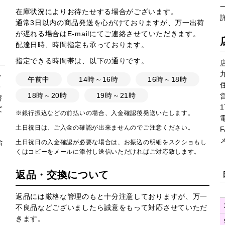
在庫状況によりお待たせする場合がございます。
通常3日以内の商品発送を心がけておりますが、万一出荷
が遅れる場合はE-mailにてご連絡させていただきます。
配達日時、時間指定も承っております。
指定できる時間帯は、以下の通りです。
・
午前中
14時～16時
16時～18時
・
18時～20時
19時～21時
営
替
1
て
※銀行振込などの前払いの場合、入金確認後発送いたします。
土日祝日は、ご入金の確認が出来ませんのでご注意ください。
F
合
土日祝日の入金確認が必要な場合は、お振込の明細をスクショもし
くはコピーをメールに添付し送信いただければご対応致します。
返品・交換について
返品には厳格な管理のもと十分注意しておりますが、万一
不良品などございましたら誠意をもって対応させていただ
きます。