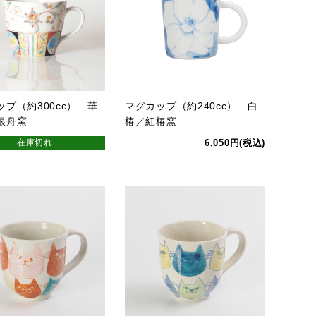
ップ（約300cc） 華
マグカップ（約240cc） 白
銀舟窯
椿／紅椿窯
在庫切れ
6,050円(税込)