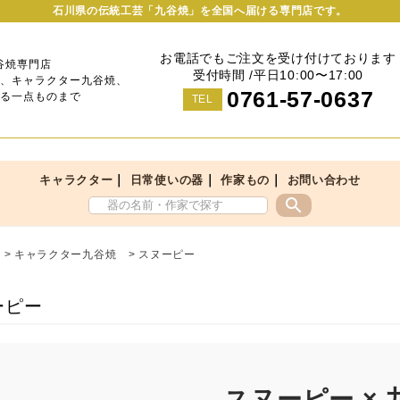
石川県の伝統工芸「九谷焼」を全国へ届ける専門店です。
お電話でもご注文を受け付けております
谷焼専門店
受付時間 /平日10:00〜17:00
、キャラクター九谷焼、
0761-57-0637
る一点ものまで
TEL
｜
｜
｜
キャラクター
日常使いの器
作家もの
お問い合わせ
search
>
キャラクター九谷焼
>
スヌーピー
ーピー
スヌーピー × 