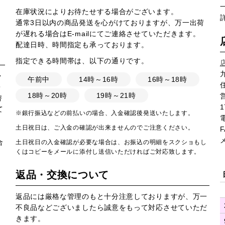
在庫状況によりお待たせする場合がございます。
通常3日以内の商品発送を心がけておりますが、万一出荷
が遅れる場合はE-mailにてご連絡させていただきます。
配達日時、時間指定も承っております。
指定できる時間帯は、以下の通りです。
・
午前中
14時～16時
16時～18時
・
18時～20時
19時～21時
営
替
1
て
※銀行振込などの前払いの場合、入金確認後発送いたします。
土日祝日は、ご入金の確認が出来ませんのでご注意ください。
F
合
土日祝日の入金確認が必要な場合は、お振込の明細をスクショもし
くはコピーをメールに添付し送信いただければご対応致します。
返品・交換について
返品には厳格な管理のもと十分注意しておりますが、万一
不良品などございましたら誠意をもって対応させていただ
きます。