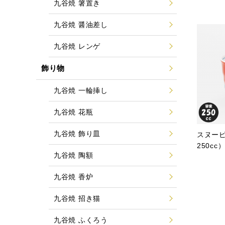
九谷焼 箸置き
九谷焼 醤油差し
九谷焼 レンゲ
飾り物
九谷焼 一輪挿し
九谷焼 花瓶
九谷焼 飾り皿
スヌー
250cc
九谷焼 陶額
九谷焼 香炉
九谷焼 招き猫
九谷焼 ふくろう