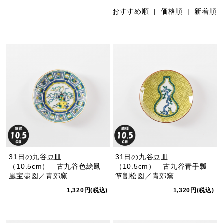
おすすめ順 |
価格順
|
新着順
31日の九谷豆皿
31日の九谷豆皿
（10.5cm） 古九谷色絵鳳
（10.5cm） 古九谷青手瓢
凰宝盡図／青郊窯
箪割松図／青郊窯
1,320円(税込)
1,320円(税込)