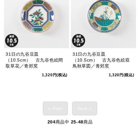
31日の九谷豆皿
31日の九谷豆皿
（10.5cm） 古九谷色絵間
（10.5cm） 古九谷色絵双
取草花／青郊窯
鳥秋草図／青郊窯
1,320円(税込)
1,320円(税込)
« Prev
Next »
204
商品中
25-48
商品