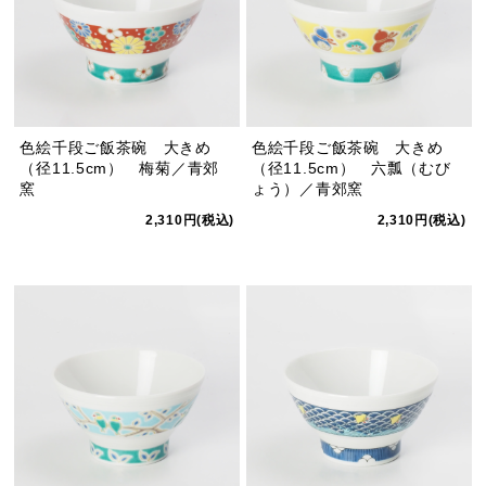
色絵千段ご飯茶碗 大きめ
色絵千段ご飯茶碗 大きめ
（径11.5cm） 梅菊／青郊
（径11.5cm） 六瓢（むび
窯
ょう）／青郊窯
2,310円(税込)
2,310円(税込)