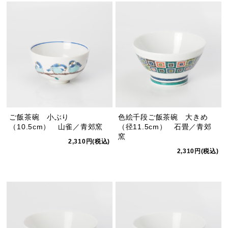
ご飯茶碗 小ぶり
色絵千段ご飯茶碗 大きめ
（10.5cm） 山雀／青郊窯
（径11.5cm） 石畳／青郊
窯
2,310円(税込)
2,310円(税込)