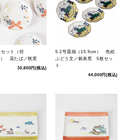
枚セット（径
5.2号皿揃（15.9cm） 色絵
cm） 花たば／晄窯
ぶどう文／銀泉窯 5枚セッ
ト
30,800円(税込)
44,000円(税込)