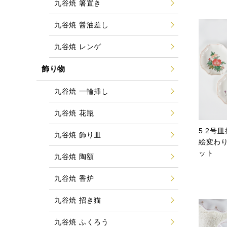
九谷焼 箸置き
九谷焼 醤油差し
九谷焼 レンゲ
飾り物
九谷焼 一輪挿し
九谷焼 花瓶
5.2号
九谷焼 飾り皿
絵変わ
ット
九谷焼 陶額
九谷焼 香炉
九谷焼 招き猫
九谷焼 ふくろう