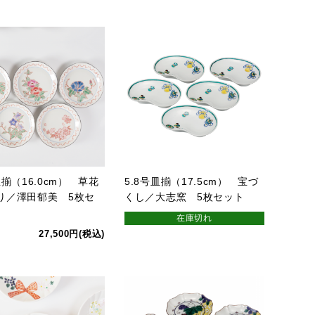
皿揃（16.0cm） 草花
5.8号皿揃（17.5cm） 宝づ
り／澤田郁美 5枚セ
くし／大志窯 5枚セット
在庫切れ
27,500円(税込)