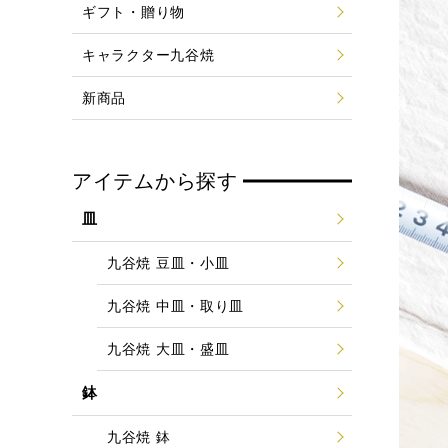
ギフト・贈り物
キャラクター九谷焼
新商品
アイテムから探す
皿
九谷焼 豆皿・小皿
九谷焼 中皿・取り皿
九谷焼 大皿・盛皿
鉢
九谷焼 鉢