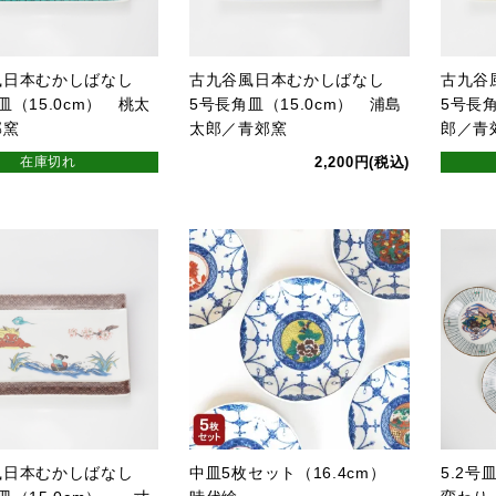
風日本むかしばなし
古九谷風日本むかしばなし
古九谷
皿（15.0cm） 桃太
5号長角皿（15.0cm） 浦島
5号長角
郊窯
太郎／青郊窯
郎／青
在庫切れ
2,200円(税込)
風日本むかしばなし
中皿5枚セット（16.4cm）
5.2号