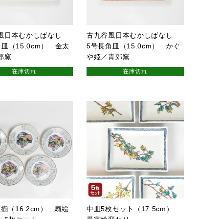
風日本むかしばなし
古九谷風日本むかしばなし
皿（15.0cm） 金太
5号長角皿（15.0cm） かぐ
郊窯
や姫／青郊窯
在庫切れ
在庫切れ
皿揃（16.2cm） 扇絵
中皿5枚セット（17.5cm）