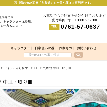
石川県の伝統工芸「九谷焼」を全国へ届ける専門店です。
お電話でもご注文を受け付けております
谷焼専門店
受付時間 /平日10:00〜17:00
、キャラクター九谷焼、
0761-57-0637
る一点ものまで
TEL
｜
｜
｜
キャラクター
日常使いの器
作家もの
お問い合わせ
search
>
アイテムから探す
>
皿
>
九谷焼 中皿・取り皿
焼 中皿・取り皿