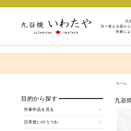
九
日々使える器から
作家によ
ホーム
目的から探す
九谷
作家作品を見る
日常使いのうつわ