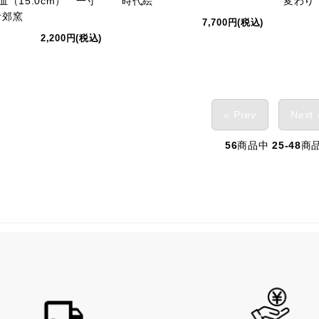
皿（15.0cm） 一寸
時代絵
変わり
青郊窯
7,700円(税込)
2,200円(税込)
« Prev
Next 
56
商品中
25-48
商