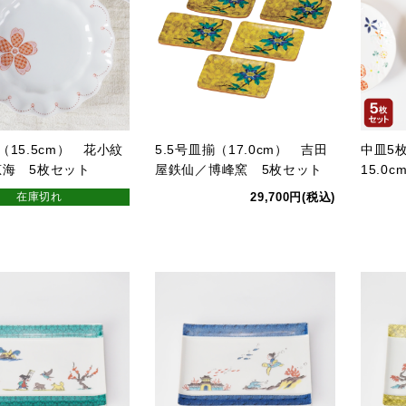
（15.5cm） 花小紋
5.5号皿揃（17.0cm） 吉田
中皿5
恵海 5枚セット
屋鉄仙／博峰窯 5枚セット
15.0
在庫切れ
29,700円(税込)