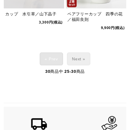
カップ 水引草／山下晶子
ペアフリーカップ 四季の花
／福田良則
3,300円(税込)
9,900円(税込)
« Prev
Next »
30
商品中
25-30
商品