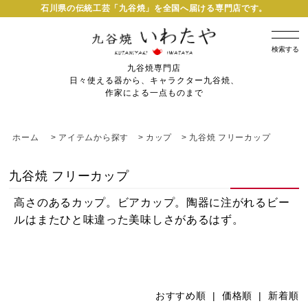
石川県の伝統工芸「九谷焼」を全国へ届ける専門店です。
検索する
九谷焼専門店
日々使える器から、キャラクター九谷焼、
作家による一点ものまで
ホーム
>
アイテムから探す
>
カップ
>
九谷焼 フリーカップ
九谷焼 フリーカップ
高さのあるカップ。ビアカップ。陶器に注がれるビー
ルはまたひと味違った美味しさがあるはず。
おすすめ順 |
価格順
|
新着順